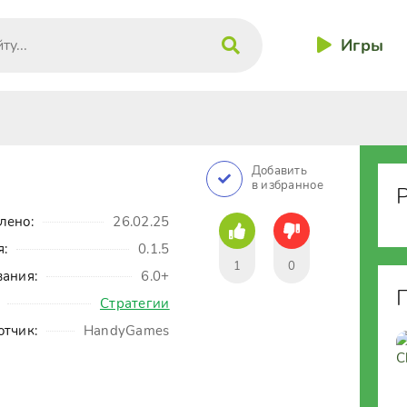
Игры
Добавить
в избранное
лено:
26.02.25
я:
0.1.5
1
0
вания:
6.0+
Стратегии
отчик:
HandyGames