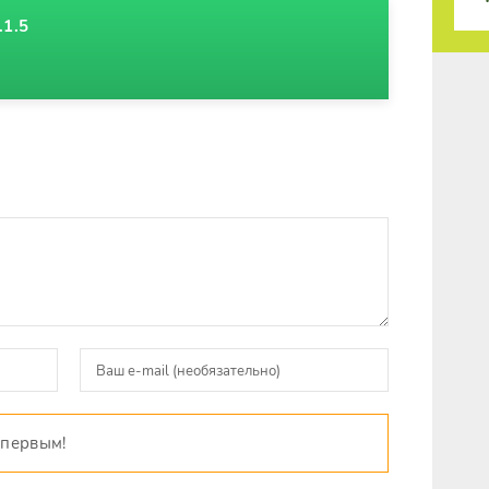
.1.5
 первым!