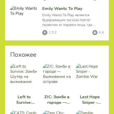
Emily Wants To Play
Emily Wants To Play является
будоражащим survival-horror-
проектом от первого лица, где
разносчику пиццы достается роль
1.9.2
4.4
Похожее
Left to
ZIC: Зомби в
Last Hope
Survive:
городе —
Sniper -
Зомби Шутер
Выживание
Zombie War
на
на острове