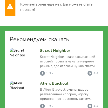
Комментариев еще нет. Вы можете стать
первым!
Рекомендуем скачать
Secret Neighbor
Secret Neighbor – завораживающий
игровой проект в мультиплеерном
режиме, где игрокам нужно спасти
пропавшего подростка,
1.9.2
4.4
Alien: Blackout
В Alien: Blackout, экшне, щедро
разбавленном хорором, игроку
придется противостоять самому
жуткому чудовищу, когда-либо
1.9.2
4.4