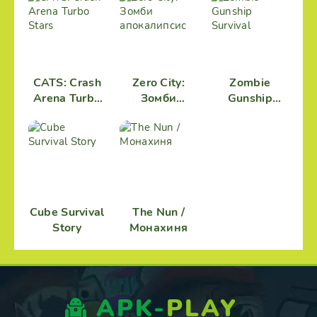
выживание
CATS: Crash
Zero City:
Zombie
Arena Turbo
Зомби
Gunship
Stars
апокалипсис
Survival
Cube Survival
The Nun /
Story
Монахиня
APK-
PLAY