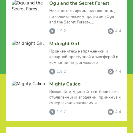
Ogu and the Secret Forest
Насладитесь ярким, насыщенным,
приключенческим проектом «Ogu
and the Secret Forest»,
приготовившись к
1.9.2
4.4
Midnight Girl
Проникнитесь напряженной и
коварной преступной атмосферой в
компании интригующего
приключенческого проекта «Midnight
1.9.2
4.4
Mighty Calico
Выживайте, удивляйтесь, боритесь с
отъявленными злодеями, примкнув к
суперзахватывающему и
искрометному, ролевому,
1.9.2
4.4