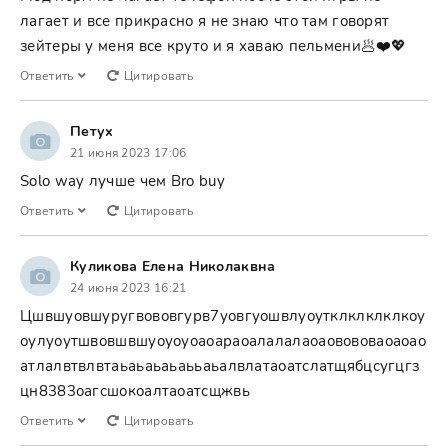
лагает и все прикрасно я не знаю что там говорят
зейтеры у меня все круто и я хаваю пельмени🥟❤️💖
Ответить
Цитировать
Петух
21 июня 2023 17:06
Solo way лучше чем Bro buy
Ответить
Цитировать
Куликова Елена Николаквна
24 июня 2023 16:21
Цшвшуовшуругвововгурв7уовгуошвлуоутклклклклкоу
оулуоутшвовшвшуоуоуоаоараоалалалаоаовововаоаоао
атлалвтвлвтаьаьаьаьаььаьалвлатаоатслатщябцсугцгз
цн8383оагсшокоалтаоатсщжвь
Ответить
Цитировать