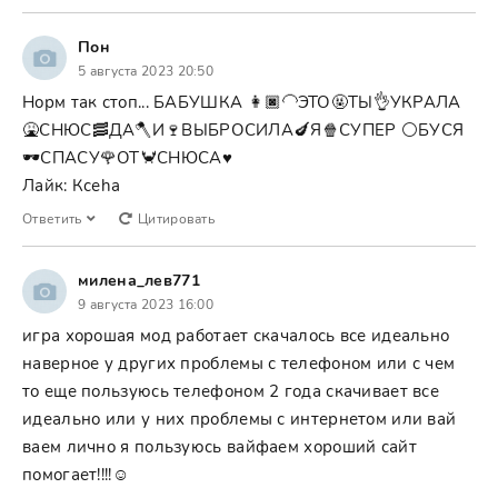
Пон
5 августа 2023 20:50
Норм так стоп... БАБУШКА 👩🏿‍🦲ЭТО🤬ТЫ👌УКРАЛА
🤮СНЮС🥓ДА🪓И🍷ВЫБРОСИЛА🍆Я🍿СУПЕР ⚪БУСЯ
🕶️СПАСУ🌹ОТ🦀СНЮСА♥
Лайк: Ксеha
Ответить
Цитировать
милена_лев771
9 августа 2023 16:00
игра хорошая мод работает скачалось все идеально
наверное у других проблемы с телефоном или с чем
то еще пользуюсь телефоном 2 года скачивает все
идеально или у них проблемы с интернетом или вай
ваем лично я пользуюсь вайфаем хороший сайт
помогает!!!!☺️