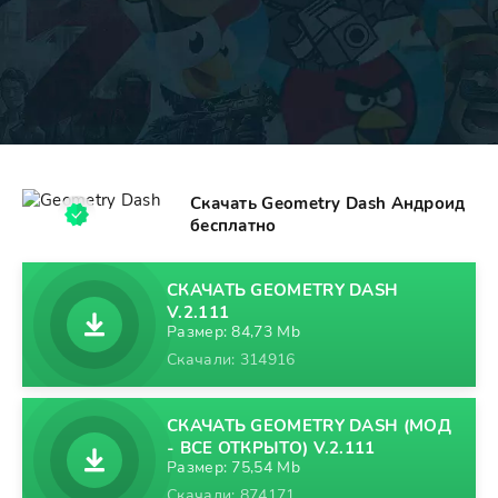
Скачать Geometry Dash Андроид
бесплатно
СКАЧАТЬ GEOMETRY DASH
V.2.111
Размер: 84,73 Mb
Скачали: 314916
СКАЧАТЬ GEOMETRY DASH (МОД
- ВСЕ ОТКРЫТО) V.2.111
Размер: 75,54 Mb
Скачали: 874171