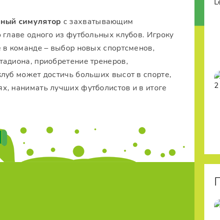
вный симулятор
с захватывающим
 главе одного из футбольных клубов. Игроку
 в команде – выбор новых спортсменов,
тадиона, приобретение тренеров,
луб может достичь больших высот в спорте,
х, нанимать лучших футболистов и в итоге