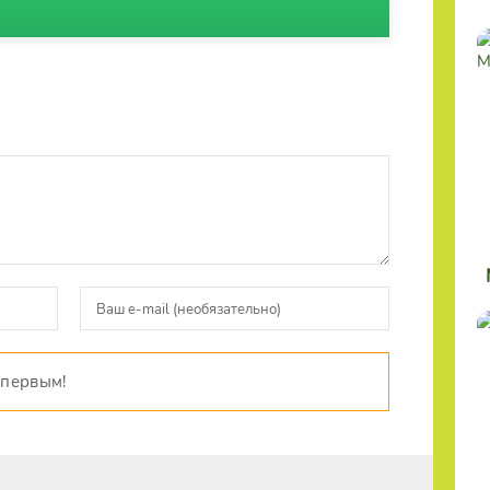
 первым!