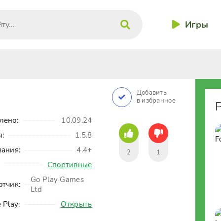
Игры
Добавить
в избранное
лено:
10.09.24
я:
1.5.8
вания:
4.4+
2
1
Спортивные
Go Play Games
отчик:
Ltd
 Play:
Открыть