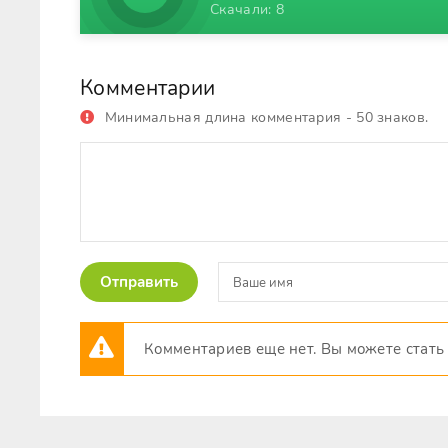
Скачали: 8
Комментарии
Минимальная длина комментария - 50 знаков.
Отправить
Комментариев еще нет. Вы можете стать