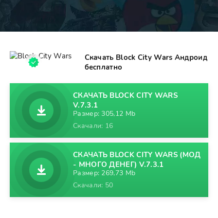
Скачать Block City Wars Андроид
бесплатно
СКАЧАТЬ BLOCK CITY WARS
V.7.3.1
Размер: 305,12 Mb
Скачали: 16
СКАЧАТЬ BLOCK CITY WARS (МОД
- МНОГО ДЕНЕГ) V.7.3.1
Размер: 269,73 Mb
Скачали: 50