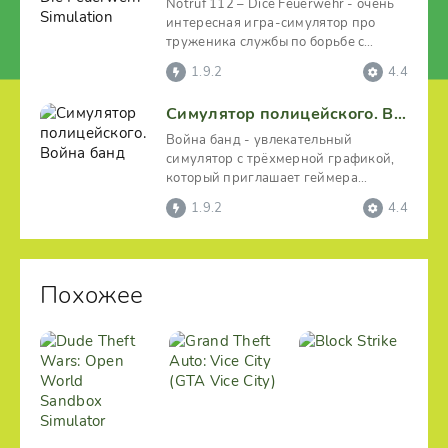
Notruf 112 – Dice Feuerwehr - очень
интересная игра-симулятор про
труженика службы по борьбе с
пожарами небольшого
1.9.2
4.4
Симулятор полицейского. Война банд
Война банд - увлекательный
симулятор с трёхмерной графикой,
который приглашает геймера
испробовать себя в роли
1.9.2
4.4
Похожее