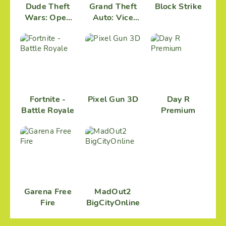
Dude Theft
Grand Theft
Block Strike
Wars: Open
Auto: Vice
World
City (GTA
Sandbox
Vice City)
Simulator
Fortnite -
Pixel Gun 3D
Day R
Battle Royale
Premium
Garena Free
MadOut2
Fire
BigCityOnline