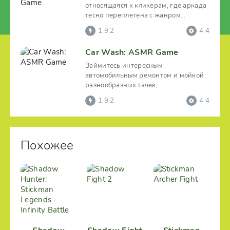
относящаяся к кликерам, где аркада
тесно переплетена с жанром
экономического менеджера.
1.9.2
4.4
Car Wash: ASMR Game
Займитесь интересным
автомобильным ремонтом и мойкой
разнообразных тачек,
присоединившись к потрясающему
1.9.2
4.4
ролевому
Похожее