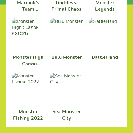
Marmok's
Goddess:
Monster
Team
Primal Chaos
Legends
Monster
Crush RPG
кликер
Monster High
Bulu Monster
BattleHand
: Салон
красоты
Monster
Sea Monster
Fishing 2022
City