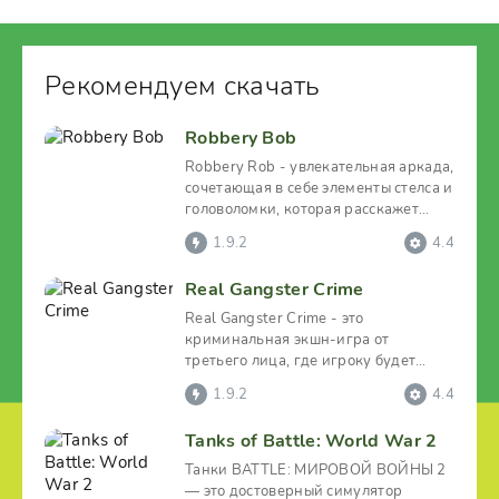
Рекомендуем скачать
Robbery Bob
Robbery Rob - увлекательная аркада,
сочетающая в себе элементы стелса и
головоломки, которая расскажет
историю вора по
1.9.2
4.4
Real Gangster Crime
Real Gangster Crime - это
криминальная экшн-игра от
третьего лица, где игроку будет
предложено с нуля захватить целый
1.9.2
4.4
Tanks of Battle: World War 2
Танки BATTLE: МИРОВОЙ ВОЙНЫ 2
— это достоверный симулятор