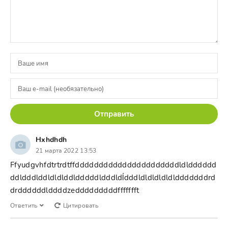
Отправить
Hxhdhdh
21 марта 2022 13:53
Ffyudgvhfdtrtrdtffddddddddddddddddddddddldldddddd
ddldddlddldldlddldddddldddldĺdddldldldldldldddddddrd
drddddddlddddzedddddddddffffffft
Ответить
Цитировать