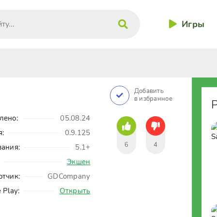
Игры
Добавить
в избранное
лено:
05.08.24
я:
0.9.125
6
4
вания:
5.1+
Экшен
отчик:
GDCompany
 Play:
Открыть