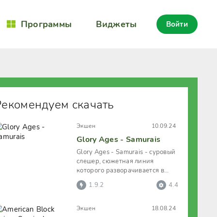
Программы
Виджеты
Войти
Рекомендуем скачать
Экшен
10.09.24
Glory Ages - Samurais
Glory Ages - Samurais - суровый
слешер, сюжетная линия
которого разворачивается в
средневековой Японии. И в
1.9.2
4.4
котором
Экшен
18.08.24