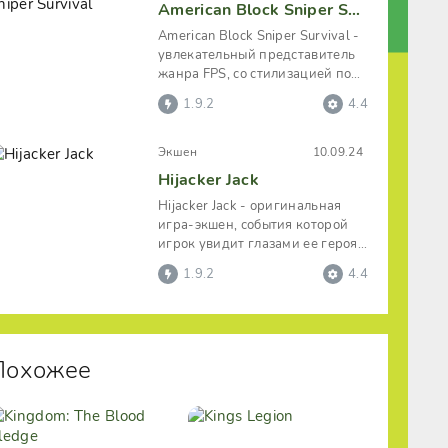
American Block Sniper Survival
American Block Sniper Survival -
увлекательный представитель
жанра FPS, со стилизацией под
олдскульную пиксельную
1.9.2
4.4
Экшен
10.09.24
Hijacker Jack
Hijacker Jack - оригинальная
игра-экшен, события которой
игрок увидит глазами ее героя.
Что является достаточно
1.9.2
4.4
Похожее