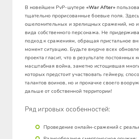
В новейшем PvP-шутере
«War After»
пользова
тщательно прорисованные боевые поля. Здесь
ошеломительных и зрелищных сражений, но и
вида собственного персонажа. Не придерживай
подход к сражениям, обращая пристальное в
момент ситуацию. Будьте вкурче всех обновл
проекта гласит, что в результате постоянных
масштабная война, заметно истощившая многи
которых предстоит участвовать геймеру, спос
талантов воинов, но и прокачке своего воору
дальше от собственной территории!
Ряд игровых особенностей:
Проведение онлайн-сражений с реаль
Разнообразное смертоносное оружие;