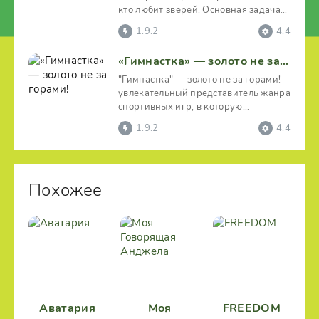
кто любит зверей. Основная задача
игрока – смотреть
1.9.2
4.4
«Гимнастка» — золото не за горами!
"Гимнастка" — золото не за горами! -
увлекательный представитель жанра
спортивных игр, в которую
разработчик добавил
1.9.2
4.4
Похожее
Аватария
Моя
FREEDOM