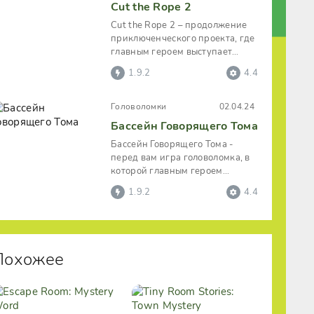
Cut the Rope 2
Cut the Rope 2 – продолжение
приключенческого проекта, где
главным героем выступает
колоритный забавный
1.9.2
4.4
сладкоежка Ам
Головоломки
02.04.24
Бассейн Говорящего Тома
Бассейн Говорящего Тома -
перед вам игра головоломка, в
которой главным героем
выступает всем хорошо
1.9.2
4.4
известный кот Том,
Похожее