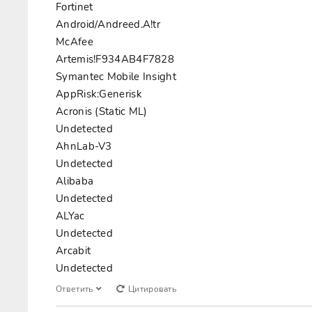
Fortinet
Android/Andreed.A!tr
McAfee
Artemis!F934AB4F7828
Symantec Mobile Insight
AppRisk:Generisk
Acronis (Static ML)
Undetected
AhnLab-V3
Undetected
Alibaba
Undetected
ALYac
Undetected
Arcabit
Undetected
Ответить
Цитировать