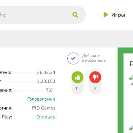
Игры
Добавить
в избранное
лено:
26.03.24
я:
1.20.153
14
2
вания:
7.0+
Головоломки
отчик:
PID Games
 Play:
Открыть