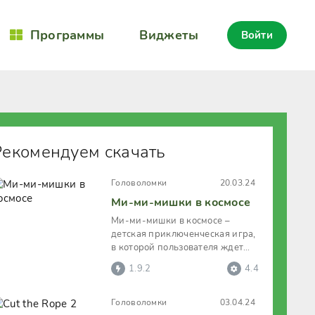
Программы
Виджеты
Войти
Рекомендуем скачать
Головоломки
20.03.24
Ми-ми-мишки в космосе
Ми-ми-мишки в космосе –
детская приключенческая игра,
в которой пользователя ждет
путешествие по космическим
1.9.2
4.4
широтам в
Головоломки
03.04.24