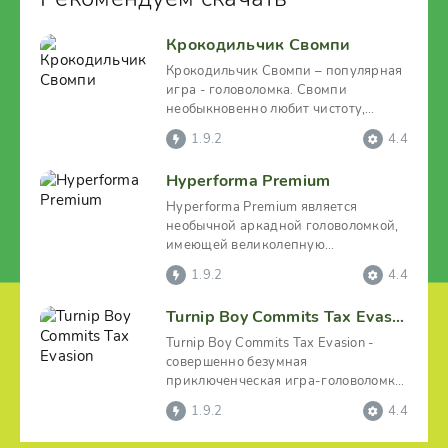
Крокодильчик Свомпи
Крокодильчик Свомпи – популярная
игра - головоломка. Свомпи
необыкновенно любит чистоту,
вопреки тому, что он обитает в
1.9.2
4.4
Hyperforma Premium
Hyperforma Premium является
необычной аркадной головоломкой,
имеющей великолепную
атмосферную визуализацию.
1.9.2
4.4
Наличие у
Turnip Boy Commits Tax Evasion
Turnip Boy Commits Tax Evasion -
совершенно безумная
приключенческая игра-головоломка
с элементами бродилки, где
1.9.2
4.4