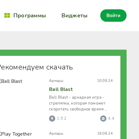
Программы
Виджеты
Войти
Рекомендуем скачать
Аркады
10.09.24
Ball Blast
Ball Blast - аркадная игра -
стрелялка, которая поможет
скоротать свободное время.
Смысл игры состоит в том, что
1.9.2
4.4
Аркады
18.08.24