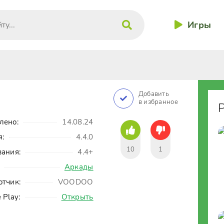
Игры
Добавить
в избранное
лено:
14.08.24
я:
4.4.0
10
1
вания:
4.4+
Аркады
отчик:
VOODOO
 Play:
Открыть