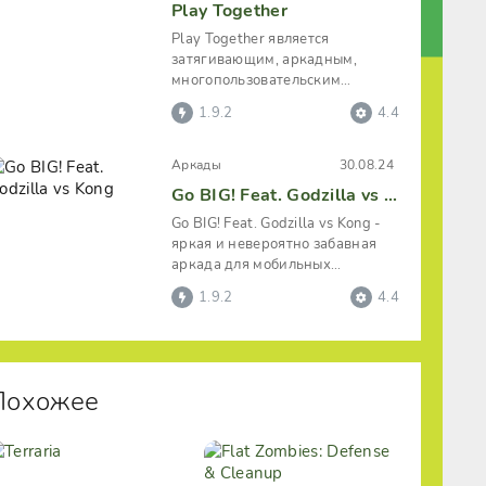
Play Together
Play Together является
затягивающим, аркадным,
многопользовательским
симулятором с наличием
1.9.2
4.4
разноплановых занятий. Этот
Аркады
30.08.24
Go BIG! Feat. Godzilla vs Kong
Go BIG! Feat. Godzilla vs Kong -
яркая и невероятно забавная
аркада для мобильных
устройств, объединившая в себе
1.9.2
4.4
Похожее