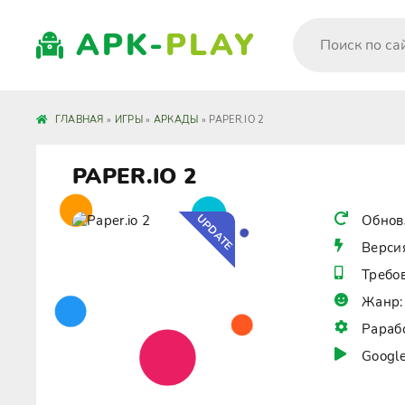
APK-
PLAY
ГЛАВНАЯ
»
ИГРЫ
»
АРКАДЫ
» PAPER.IO 2
PAPER.IO 2
UPDATE
Обнов
Верси
Требо
Жанр:
Рараб
Google