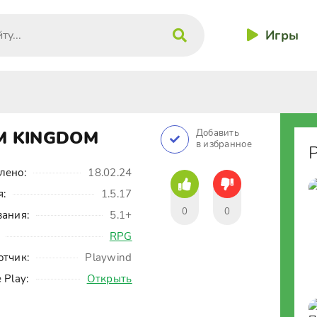
Игры
M KINGDOM
Добавить
в избранное
лено:
18.02.24
я:
1.5.17
0
0
вания:
5.1+
RPG
отчик:
Playwind
 Play:
Открыть