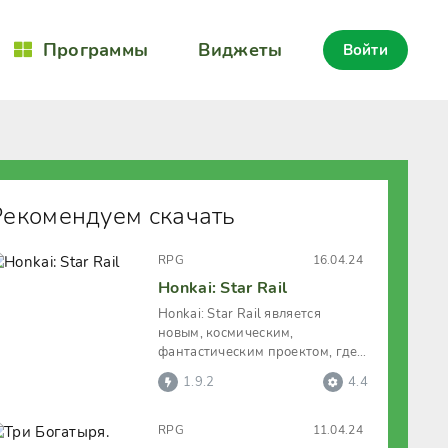
Программы
Виджеты
Войти
Рекомендуем скачать
RPG
16.04.24
Honkai: Star Rail
Honkai: Star Rail является
новым, космическим,
фантастическим проектом, где
геймерам предстоит
1.9.2
4.4
отправиться в
RPG
11.04.24