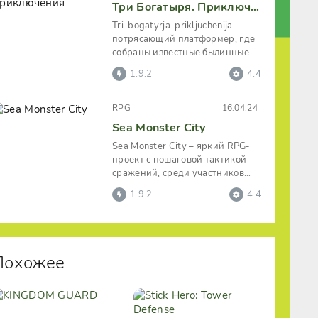
Три Богатыря. Приключения
Tri-bogatyrja-prikljuchenija-
потрясающий платформер, где
собраны известные былинные
персонажи из любимых
1.9.2
4.4
мультфильмов
RPG
16.04.24
Sea Monster City
Sea Monster City – яркий RPG-
проект с пошаговой тактикой
сражений, среди участников
которых выступает целый ряд
1.9.2
4.4
морских
Похожее