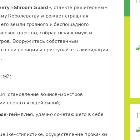
екту «Shroom Guard»
, станьте решительным
ому Королевству угрожает страшная
 его земли грозного и беспощадного
ческое царство, собрав неуязвимую и
тров. Вооружитесь собственным
е свои позиции и приступайте к ликвидации
.
тей:
ия, становление воинов-монстров
ми впечатляющей силой;
nse-геймплея
, удачно сочетающего в себе
uelike-стилистике, осуществление прокачки