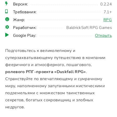
Версия:
0.2.24
Требования:
7.1+
Жанр:
RPG
Раработчик:
BaldrickSoft RPG Games
Google Play:
Открыть
Подготовьтесь к великолепному и
суперзахватывающему путешествию в компании
фееричного и атмосферного, пошагового,
ролевого РПГ-проекта «Duskfall RPG»
.
Странствуйте по впечатляющему и сумрачному
миру, наполненному запутанными мистическими
подземельями с множеством таинственных
секретов, богатых сокровищниц и злобных
недругов.