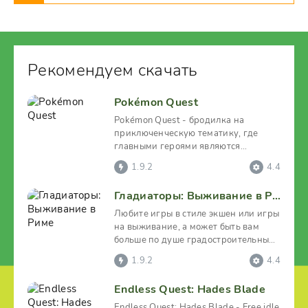
Рекомендуем скачать
Pokémon Quest
Pokémon Quest - бродилка на
приключенческую тематику, где
главными героями являются
покемоны. Эта игрушка приглашает
1.9.2
4.4
Гладиаторы: Выживание в Риме
Любите игры в стиле экшен или игры
на выживание, а может быть вам
больше по душе градостроительный
симулятор? Тогда
1.9.2
4.4
Endless Quest: Hades Blade
Endless Quest: Hades Blade - Free idle