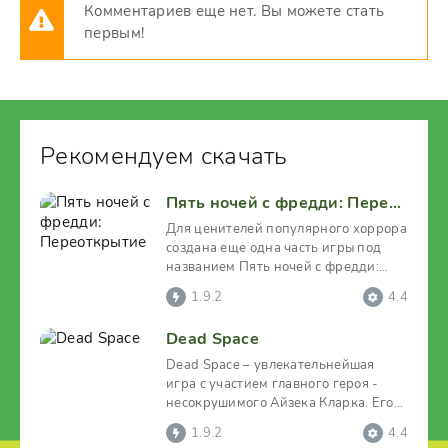
Комментариев еще нет. Вы можете стать
первым!
Рекомендуем скачать
Пять ночей с фредди: Переоткрытие
Для ценителей популярного хоррора
создана еще одна часть игры под
названием Пять ночей с фредди:
Переоткрытие. Здесь
1.9.2
4.4
Dead Space
Dead Space – увлекательнейшая
игра с участием главного героя -
несокрушимого Айзека Кларка. Его
отправляют на далёкую
1.9.2
4.4