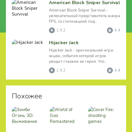
American Block Sniper Survival
American Block Sniper Survival -
увлекательный представитель жанра
FPS, со стилизацией под
олдскульную пиксельную
1.9.2
4.4
Hijacker Jack
Hijacker Jack - оригинальная игра-
экшен, события которой игрок
увидит глазами ее героя. Что
является достаточно
1.9.2
4.4
Похожее