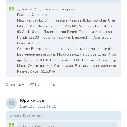
ДобавьиеМоды на гта сан андреас
Графика:Хорошая,
Машины:Lamborghini Huracan, Mazda rx8, Lamborghini Urus,
Infiniti fx50, Nissan GT-R 35,BMV M5, Mercedes Benz AMG
63,Audi r8 tron, Полицейский Гелик, Полицейская газель,
Honda Cs200, Hot wiils машины, Lamborghini Aventador,
Ferrari 458 Italia
Сиджей:Бесконечное здоровье, броня, бесконечный бег,
Бесконечные патроны, Можно заходить во всё дома, Игра
пройдена на 100%, Всё навыки 100%, Настоящий гангстер
Моды:Супер прыжок, Супер удар, Вас никогда не арестуют.
Размер будет 61.53Мб
Ответить
Цитировать
Юра китаев
1 декабря 2023 18:21
Цитата: Юра китаев
Цитата: Юра китаев