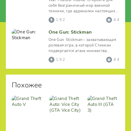
War Thunder Mobile: Откройте для
себя безграничный мир военной
техники, где адреналин настоящих
боев сливается с мощью
1.9.2
4.4
One Gun: Stickman
One Gun: Stickman – захватывающая
ролевая игра, в которой Стикман
подвергается атаке множества
монстров. Проект
1.9.2
4.4
Похожее