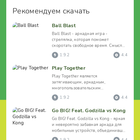
Рекомендуем скачать
Ball Blast
Ball Blast - аркадная игра -
стрелялка, которая поможет
скоротать свободное время. Смысл
игры состоит в том, что
1.9.2
4.4
Play Together
Play Together является
затягивающим, аркадным,
многопользовательским
симулятором с наличием
1.9.2
4.4
разноплановых занятий. Этот
Go BIG! Feat. Godzilla vs Kong
Go BIG! Feat. Godzilla vs Kong - яркая
и невероятно забавная аркада для
мобильных устройств, объединившая
в себе