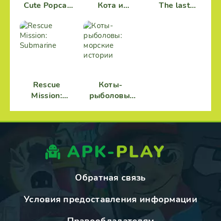
Cute Popcat
Кота и
The last
Music
Кошки :
troops
Семья
Rescue
Коты-
Mission:
рыболовы:
Submarine
морские
истории
APK-
PLAY
Обратная связь
Условия предоставления информации