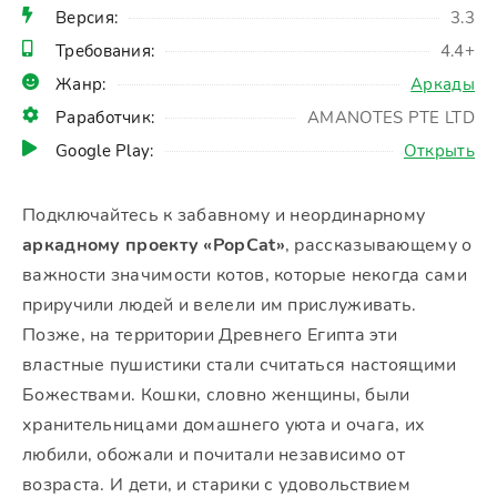
Версия:
3.3
Требования:
4.4+
Жанр:
Аркады
Раработчик:
AMANOTES PTE LTD
Google Play:
Открыть
Подключайтесь к забавному и неординарному
аркадному проекту «PopCat»
, рассказывающему о
важности значимости котов, которые некогда сами
приручили людей и велели им прислуживать.
Позже, на территории Древнего Египта эти
властные пушистики стали считаться настоящими
Божествами. Кошки, словно женщины, были
хранительницами домашнего уюта и очага, их
любили, обожали и почитали независимо от
возраста. И дети, и старики с удовольствием