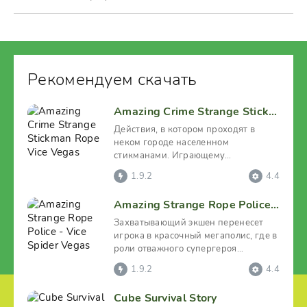
Рекомендуем скачать
Amazing Crime Strange Stickman Rope Vice Vegas
Действия, в котором проходят в
неком городе населенном
стикманами. Играющему
необходимо управлять
1.9.2
4.4
протагонистом
Amazing Strange Rope Police - Vice Spider Vegas
Захватывающий экшен перенесет
игрока в красочный мегаполис, где в
роли отважного супергероя
придется наводить порядок в
1.9.2
4.4
Cube Survival Story