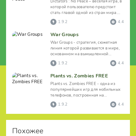
Dictators : No Peace – веселая игра, в
которой пользователю предстоит
стать главой одной из стран мира.
Ему нужно
1.9.2
4.4
War Groups
War Groups - стратегия, сюжетная
линия которой развивается в мире,
основанном на вымышленной
вселенной S.T.A.L.K.E.R. В
1.9.2
4.4
Plants vs. Zombies FREE
Plants vs. Zombies FREE - одна из
популярнейших игр для мобильных
телефонов, построенная на
стратегии о противоборстве
1.9.2
4.4
Похожее