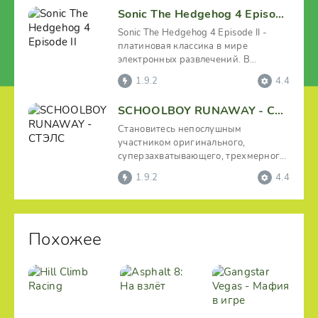
Sonic The Hedgehog 4 Episode II
Sonic The Hedgehog 4 Episode II -
платиновая классика в мире
электронных развлечений. В
очередном эпизоде культовой
1.9.2
4.4
SCHOOLBOY RUNAWAY - СТЭЛС
Становитесь непослушным
участником оригинального,
суперзахватывающего, трехмерного,
аркадного проекта «SCHOOLBOY
1.9.2
4.4
Похожее