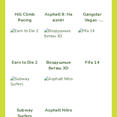
Hill Climb
Asphalt 8: На
Gangstar
Racing
взлёт
Vegas -
Мафия в
игре
Earn to Die 2
Воздушные
Fifa 14
битвы 3D
Subway
Asphalt Nitro
Surfers