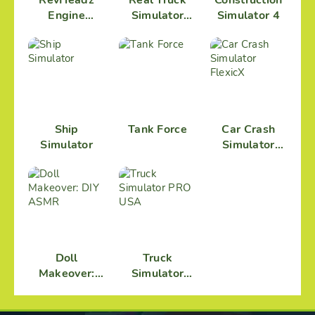
RevHeadz
Real Truck
Construction
Engine
Simulator
Simulator 4
Sounds
2025 PRO
Ship
Tank Force
Car Crash
Simulator
Simulator
FlexicX
Doll
Truck
Makeover:
Simulator
DIY ASMR
PRO USA