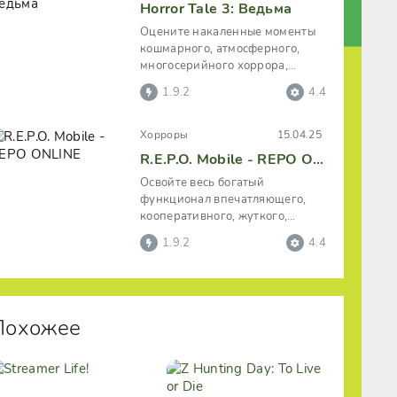
Horror Tale 3: Ведьма
Оцените накаленные моменты
кошмарного, атмосферного,
многосерийного хоррора,
примкнув к впечатляющему и
1.9.2
4.4
затягивающему
Хорроры
15.04.25
R.E.P.O. Mobile - REPO ONLINE
Освойте весь богатый
функционал впечатляющего,
кооперативного, жуткого,
хоррор-проекта «R.E.P.O.
1.9.2
4.4
Mobile»,
Похожее