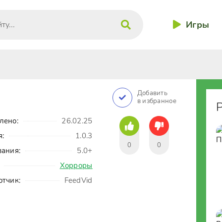
Игры
Добавить
в избранное
лено:
26.02.25
я:
1.0.3
0
0
вания:
5.0+
Хорроры
отчик:
FeedVid