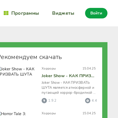
Программы
Виджеты
Войти
Рекомендуем скачать
Хорроры
15.04.25
Joker Show - КАК ПРИЗВАТЬ ШУТА
Joker Show - КАК ПРИЗВАТЬ
ШУТА является атмосферной и
пугающей хоррор-бродилкой с
действием от 1-го лица. Данный
1.9.2
4.4
Хорроры
15.04.25