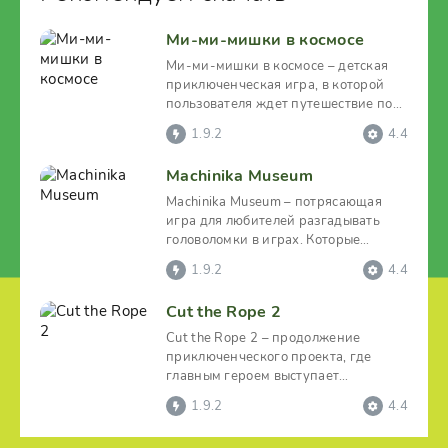
Ми-ми-мишки в космосе
Ми-ми-мишки в космосе – детская
приключенческая игра, в которой
пользователя ждет путешествие по
космическим широтам в
1.9.2
4.4
Machinika Museum
Machinika Museum – потрясающая
игра для любителей разгадывать
головоломки в играх. Которые
вдобавок объединены
1.9.2
4.4
Cut the Rope 2
Cut the Rope 2 – продолжение
приключенческого проекта, где
главным героем выступает
колоритный забавный сладкоежка
1.9.2
4.4
Ам