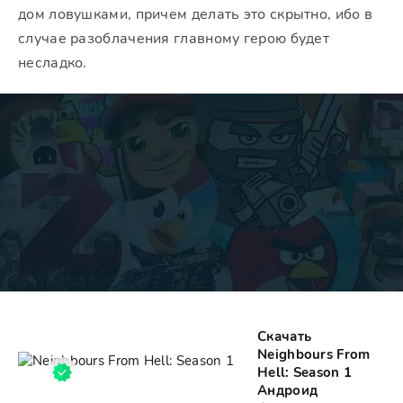
дом ловушками, причем делать это скрытно, ибо в
случае разоблачения главному герою будет
несладко.
Скачать
Neighbours From
Hell: Season 1
Андроид