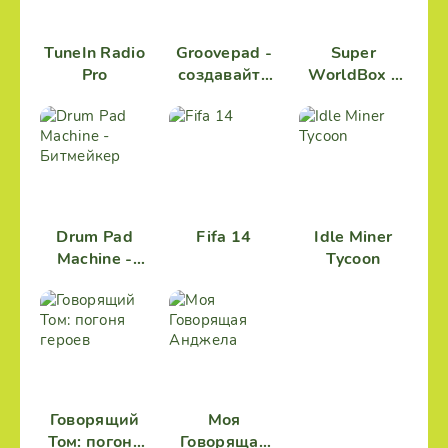
TuneIn Radio
Groovepad -
Super
Pro
создавайте
WorldBox -
музыку и
Симулятор
биты
Бога
Drum Pad
Fifa 14
Idle Miner
Machine -
Tycoon
Битмейкер
Говорящий
Моя
Том: погоня
Говорящая