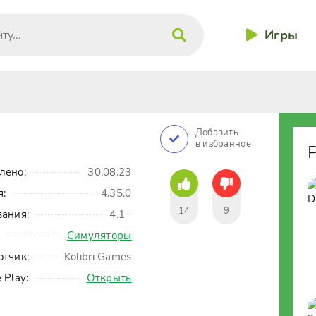
Игры
Добавить
в избранное
лено:
30.08.23
я:
4.35.0
14
9
вания:
4.1+
Симуляторы
отчик:
Kolibri Games
 Play:
Открыть