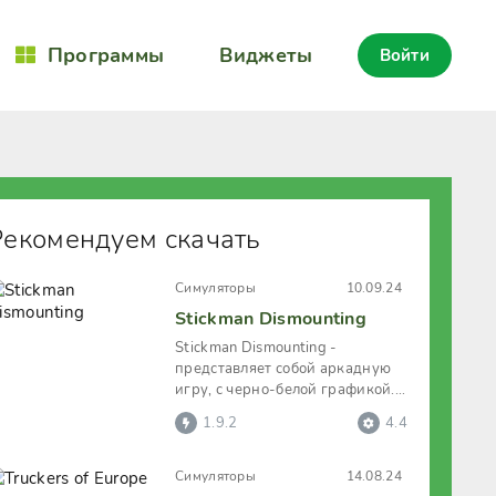
Программы
Виджеты
Войти
Рекомендуем скачать
Симуляторы
10.09.24
Stickman Dismounting
Stickman Dismounting -
представляет собой аркадную
игру, с черно-белой графикой.
Здесь игроку предстоит ездить
1.9.2
4.4
на
Симуляторы
14.08.24