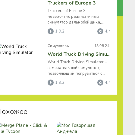
Truckers of Europe 3
Truckers of Europe 3 -
невероятно реалистичный
симулятор дальнобойщика,
способный качественно
1.9.2
4.4
заполнить досуг любого,
Симуляторы
18.08.24
World Truck Driving Simulator
World Truck Driving Simulator –
замечательный симулятор,
позволяющий погрузиться с
головой в жизнь
1.9.2
4.4
дальнобойщика.
Похожее