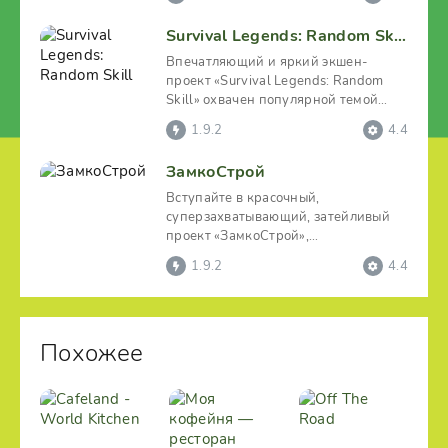
Survival Legends: Random Skill
Впечатляющий и яркий экшен-
проект «Survival Legends: Random
Skill» охвачен популярной темой
выживания. Игра отличается
1.9.2
4.4
ЗамкоСтрой
Вступайте в красочный,
суперзахватывающий, затейливый
проект «ЗамкоСтрой»,
практикуйтесь в соединении
1.9.2
4.4
определенных
Похожее