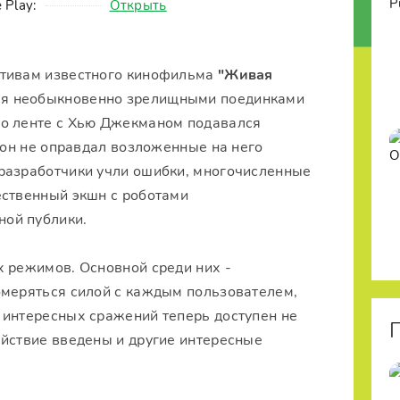
 Play:
Открыть
отивам известного кинофильма
"Живая
ля необыкновенно зрелищными поединками
по ленте с Хью Джекманом подавался
о он не оправдал возложенные на него
разработчики учли ошибки, многочисленные
ественный экшн с роботами
ой публики.
х режимов. Основной среди них -
омеряться силой с каждым пользователем,
 интересных сражений теперь доступен не
ействие введены и другие интересные