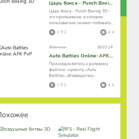
Царь бокса - Punch Boxing 3D
Царь бокса - Punch Boxing 3D -
это приложение, в котором
пользователь сможет побывать
настоящим спортсменом, а
1.9.2
4.4
именно
Файтинги
28.03.24
Auto Battles Online: AFK PvP
Присоединяйтесь к ролевому
файтинг-проекту «Auto
Battles», обзаведитесь
собственной бойцовской
1.9.2
4.4
командой и участвуйте в
Похожее