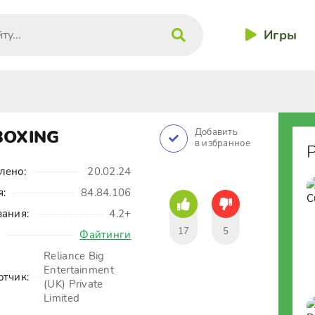
Игры
BOXING
Добавить
в избранное
лено:
20.02.24
я:
84.84.106
вания:
4.2+
17
5
Файтинги
Reliance Big
Entertainment
отчик:
(UK) Private
Limited