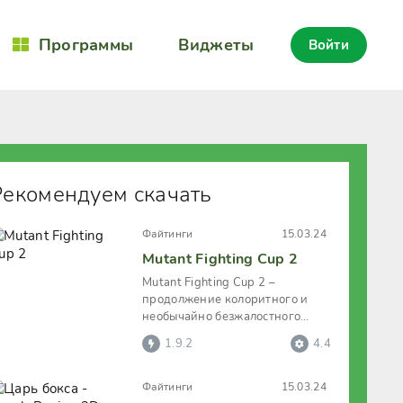
Программы
Виджеты
Войти
Рекомендуем скачать
Файтинги
15.03.24
Mutant Fighting Cup 2
Mutant Fighting Cup 2 –
продолжение колоритного и
необычайно безжалостного
файтинга, в котором на боевой
1.9.2
4.4
арене окажутся
Файтинги
15.03.24