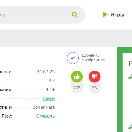
Игры
Добавить
в избранное
лено:
31.07.23
я:
3.7
265
53
вания:
4.1+
Гонки
отчик:
Soner Kara
 Play:
Открыть