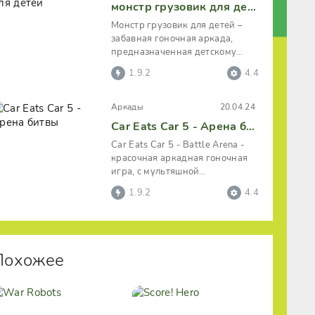
монстр грузовик для детей
Монстр грузовик для детей –
забавная гоночная аркада,
предназначенная детскому
возрасту с ярким мультяшным
1.9.2
4.4
оформлением
Аркады
20.04.24
Car Eats Car 5 - Арена битвы
Car Eats Car 5 - Battle Arena -
красочная аркадная гоночная
игра, с мультяшной
стилизацией. Пользователь
1.9.2
4.4
управляет
Похожее