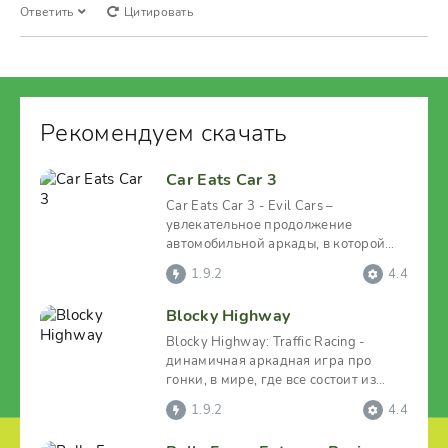
Ответить
Цитировать
Рекомендуем скачать
Car Eats Car 3
Car Eats Car 3 - Evil Cars –
увлекательное продолжение
автомобильной аркады, в которой
машины ведут жестокую борьбу, а
1.9.2
4.4
Blocky Highway
Blocky Highway: Traffic Racing -
динамичная аркадная игра про
гонки, в мире, где все состоит из
блоков. Сами же гонки
1.9.2
4.4