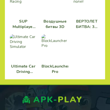
SUP
Воздушные
ВЕРТОЛЕТ
Multiplayer
битвы 3D
БИТВА: 3D
Racing
полет
Ultimate Car
BlockLauncher
Driving
Pro
Simulator
APK-
PLAY