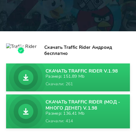
Скачать Traffic Rider Андроид
бесплатно
СКАЧАТЬ TRAFFIC RIDER V.1.98
Размер: 151,89 Mb
Скачали: 261
СКАЧАТЬ TRAFFIC RIDER (МОД -
МНОГО ДЕНЕГ) V.1.98
Размер: 136,41 Mb
Скачали: 414