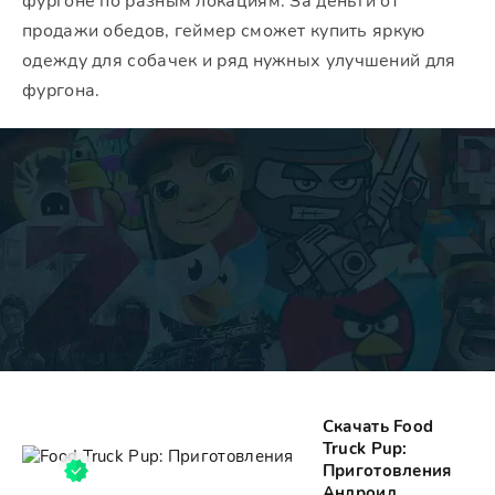
фургоне по разным локациям. За деньги от
продажи обедов, геймер сможет купить яркую
одежду для собачек и ряд нужных улучшений для
фургона.
Скачать Food
Truck Pup:
Приготовления
Андроид