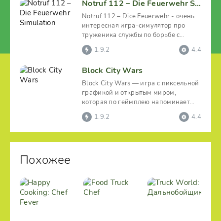
Notruf 112 – Die Feuerwehr Simulation
Notruf 112 – Dice Feuerwehr - очень
интересная игра-симулятор про
труженика службы по борьбе с
пожарами небольшого
1.9.2
4.4
Block City Wars
Block City Wars — игра с пиксельной
графикой и открытым миром,
которая по геймплею напоминает
линейку GTA.
1.9.2
4.4
Похожее