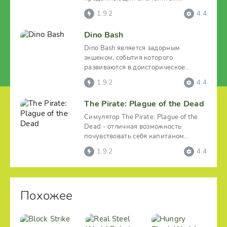
криминальный цикл игр о
1.9.2
4.4
похождениях
Dino Bash
Dino Bash является задорным
экшеном, события которого
развиваются в доисторическое
время. Геймеру предстоит стать
1.9.2
4.4
The Pirate: Plague of the Dead
Симулятор The Pirate: Plague of the
Dead - отличная возможность
почувствовать себя капитаном
пиратского корабля,
1.9.2
4.4
Похожее