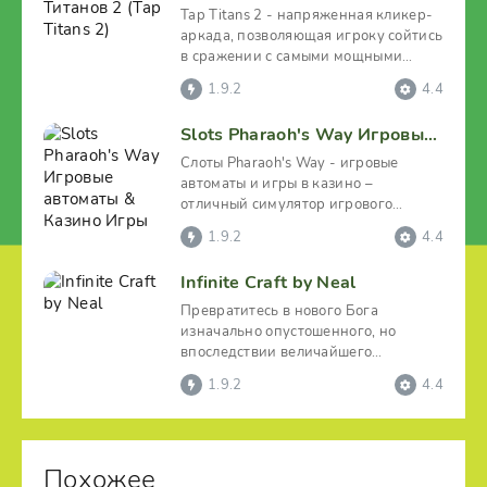
Tap Titans 2 - напряженная кликер-
аркада, позволяющая игроку сойтись
в сражении с самыми мощными
монстрами. В процессе
1.9.2
4.4
Slots Pharaoh's Way Игровые автоматы & Казино Игры
Слоты Pharaoh's Way - игровые
автоматы и игры в казино –
отличный симулятор игрового
автомата, который обязательно
1.9.2
4.4
Infinite Craft by Neal
Превратитесь в нового Бога
изначально опустошенного, но
впоследствии величайшего
виртуального царства
1.9.2
4.4
оригинального и
Похожее