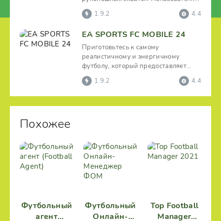
ждут жестокие поединки с
1.9.2
4.4
накаченными
EA SPORTS FC MOBILE 24
Приготовьтесь к самому
реалистичному и энергичному
футболу, который предоставляет
геймерам уникальный и
1.9.2
4.4
динамичный
Похожее
Футбольный
Футбольный
Top Football
агент
Онлайн-
Manager