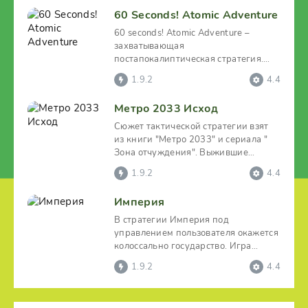
60 Seconds! Atomic Adventure
60 seconds! Atomic Adventure –
захватывающая
постапокалиптическая стратегия.
Игроку предстоит взять на себя роль
1.9.2
4.4
Теда,
Метро 2033 Исход
Сюжет тактической стратегии взят
из книги "Метро 2033" и сериала "
Зона отчуждения". Выжившие
спрятались в лабиринтах
1.9.2
4.4
Империя
В стратегии Империя под
управлением пользователя окажется
колоссально государство. Игра
отличается наличием нескольких
1.9.2
4.4