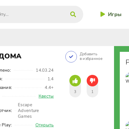
Игры
 ДОМА
Добавить
в избранное
лено:
14.03.24
я:
1.4
вания:
4.4+
3
1
Квесты
Escape
отчик:
Adventure
Games
 Play:
Открыть