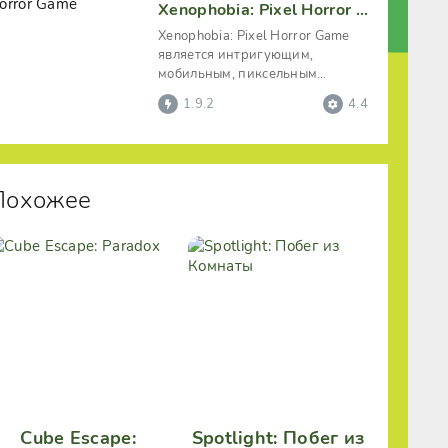
Xenophobia: Pixel Horror Game
Xenophobia: Pixel Horror Game
является интригующим,
мобильным, пиксельным
хоррор-квестом, имеющим
1.9.2
4.4
будоражащую и
Похожее
Cube Escape:
Spotlight: Побег из