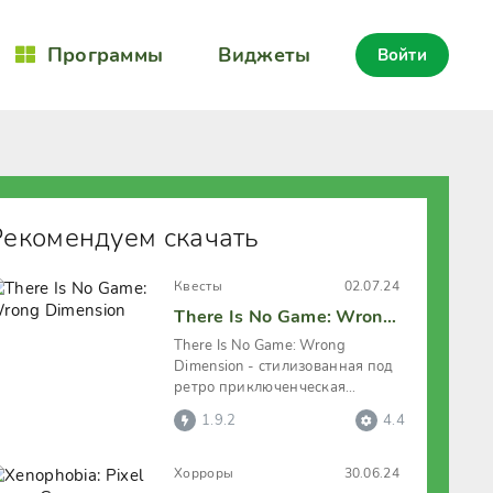
Программы
Виджеты
Войти
Рекомендуем скачать
Квесты
02.07.24
There Is No Game: Wrong Dimension
There Is No Game: Wrong
Dimension - стилизованная под
ретро приключенческая
квестовая игра. В которой
1.9.2
4.4
пользователь
Хорроры
30.06.24