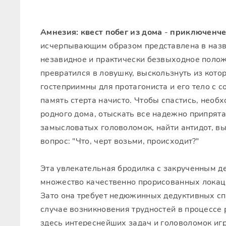
Амнезия: квест побег из дома
-
приключенче
исчерпывающим образом представлена в назва
незавидное и практически безвыходное полож
превратился в ловушку, выскользнуть из котор
гостеприимны для протагониста и его тело с с
память стерта начисто. Чтобы спастись, необ
родного дома, отыскать все надежно припрята
замысловатых головоломок, найти антидот, вы
вопрос: "Что, черт возьми, происходит?"
Эта увлекательная бродилка с закрученным д
множество качественно прорисованных локаци
Зато она требует недюжинных дедуктивных сп
случае возникновения трудностей в процессе
здесь интереснейших задач и головоломок иг