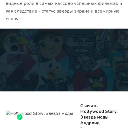
видные роли в самых кассово успешных фильмах и
как следствие - статус звезды экрана и всемирную
славу.
Скачать
Hollywood Story:
Звезда моды
Андроид