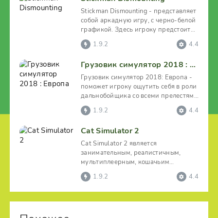
Stickman Dismounting - представляет
собой аркадную игру, с черно-белой
графикой. Здесь игроку предстоит
ездить на
1.9.2
4.4
Грузовик симулятор 2018 : Европа
Грузовик симулятор 2018: Европа -
поможет игроку ощутить себя в роли
дальнобойщика со всеми прелестями
и изъянами этой
1.9.2
4.4
Cat Simulator 2
Cat Simulator 2 является
занимательным, реалистичным,
мультиплеерным, кошачьим
симулятором. Погрузитесь в
1.9.2
4.4
невероятно