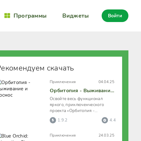
Программы
Виджеты
Войти
Рекомендуем скачать
Приключения
04.04.25
Орбитопия - Выживание и Космос
Освойте весь функционал
яркого, приключенческого
проекта «Орбитопия -
Выживание и Космос», по
1.9.2
4.4
названию которого
Приключения
24.03.25