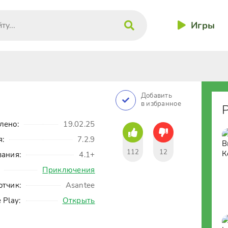
Игры
Добавить
в избранное
лено:
19.02.25
я:
7.2.9
112
12
вания:
4.1+
Приключения
отчик:
Asantee
 Play:
Открыть