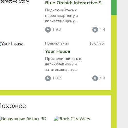
Blue Orchid: Interactive Story
Подключайтесь к
неординарному и
впечатляющему
приключенческому проекту
1.9.2
4.4
«Blue Orchid: Interactive Story»,
являющемуся,
Приключения
15.04.25
Your House
Присоединяйтесь к
великолепному и
затягивающему
приключенческому проекту
1.9.2
4.4
«Your House», выполненному в
духе эксклюзивной
Похожее