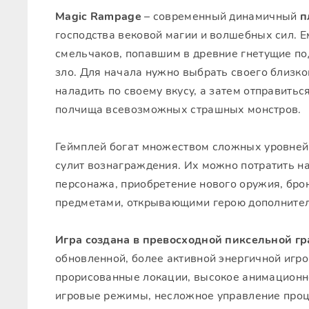
Magic Rampage
– современный динамичный
п
господства вековой магии и волшебных сил. Е
смельчаков, попавшим в древние гнетущие по
зло. Для начала нужно выбрать своего близког
наладить по своему вкусу, а затем отправить
полчища всевозможных страшных монстров.
Геймплей богат множеством сложных уровней
сулит вознаграждения. Их можно потратить 
персонажа, приобретение нового оружия, брон
предметами, открывающими герою дополните
Игра создана в превосходной пиксельной г
обновленной, более активной энергичной игро
прорисованные локации, высокое анимационно
игровые режимы, несложное управление про