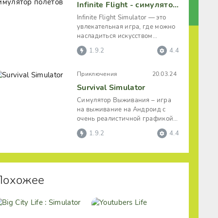
Infinite Flight - симулятор полетов
Infinite Flight Simulator — это
увлекательная игра, где можно
насладиться искусством
пилотирования. Разработчики
1.9.2
4.4
Приключения
20.03.24
Survival Simulator
Симулятор Выживания – игра
на выживание на Андроид с
очень реалистичной графикой.
Пользователю нужно выжить в
1.9.2
4.4
диком
Похожее