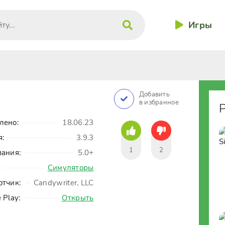
Игры
Добавить
в избранное
лено:
18.06.23
я:
3.9.3
1
2
вания:
5.0+
Симуляторы
отчик:
Candywriter, LLC
 Play:
Открыть