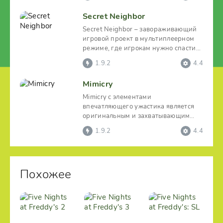
Secret Neighbor
Secret Neighbor – завораживающий
игровой проект в мультиплеерном
режиме, где игрокам нужно спасти
пропавшего подростка,
1.9.2
4.4
Mimicry
Mimicry с элементами
впечатляющего ужастика является
оригинальным и захватывающим
проектом со способом обзора от
1.9.2
4.4
Похожее