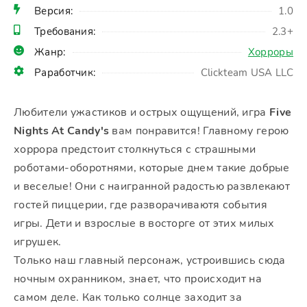
Версия:
1.0
Требования:
2.3+
Жанр:
Хорроры
Раработчик:
Clickteam USA LLC
Любители ужастиков и острых ощущений, игра
Five
Nights At Candy's
вам понравится! Главному герою
хоррора предстоит столкнуться с страшными
роботами-оборотнями, которые днем такие добрые
и веселые! Они с наигранной радостью развлекают
гостей пиццерии, где разворачиваютя события
игры. Дети и взрослые в восторге от этих милых
игрушек.
Только наш главный персонаж, устроившись сюда
ночным охранником, знает, что происходит на
самом деле. Как только солнце заходит за