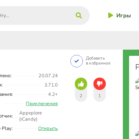
Игры
Добавить
в избранное
лено:
20.07.24
я:
3.71.0
вания:
4.2+
2
1
Приключения
Appxplore
отчик:
(iCandy)
 Play:
Открыть