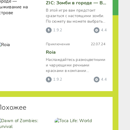
ZIC: Зомби в городе — Выживание на острове
В этой игре вам предстоит
сразиться с настоящими зомби.
По сюжету вы можете выбрать
одного из четырёх персонажей,
1.9.2
4.4
Приключения
22.07.24
Roia
Наслаждайтесь разноцветными
и чарующими речными
красками в компании
неординарного,
1.9.2
4.4
впечатляющего, позитивного,
Похожее