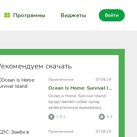
Программы
Виджеты
Войти
Рекомендуем скачать
Приключения
07.08.24
Ocean Is Home: Survival Island
Ocean is Home: Survival Island
представляет собой супер
увлекательную выживалку,
бросающую геймеру дерзкий
1.9.2
4.4
вызов. В
Приключения
07.08.24