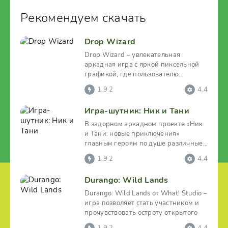
Рекомендуем скачать
Drop Wizard
Drop Wizard – увлекательная
аркадная игра с яркой пиксельной
графикой, где пользователю
предлагается исполнить роль
1.9.2
4.4
Игра-шутник: Ник и Тани
В задорном аркадном проекте «Ник
и Тани: новые приключения»
главным героям по душе различные
розыгрыши, состязания и
1.9.2
4.4
Durango: Wild Lands
Durango: Wild Lands от What! Studio –
игра позволяет стать участником и
прочувствовать остроту открытого