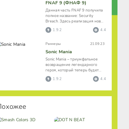
FNAF 9 (ФНАФ 9)
Данная часть FNAF 9 получила
полное название: Security
Breach. Здесь реализация новых
локаций будет осуществляться в
1.9.2
4.4
Раннеры
21.09.23
Sonic Mania
Sonic Mania – триумфальное
возвращение легендарного
героя, который теперь будет
развивать головокружительную
1.9.2
4.4
скорость и
Похожее