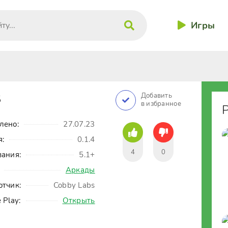
Игры
S
Добавить
в избранное
лено:
27.07.23
я:
0.1.4
4
0
вания:
5.1+
Аркады
отчик:
Cobby Labs
 Play:
Открыть