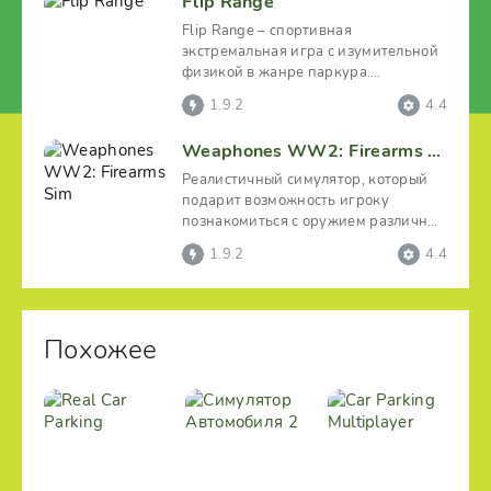
Flip Range
Flip Range – спортивная
экстремальная игра с изумительной
физикой в жанре паркура.
Пользователя ожидает огромное
1.9.2
4.4
Weaphones WW2: Firearms Sim
Реалистичный симулятор, который
подарит возможность игроку
познакомиться с оружием различных
стран времен мировой
1.9.2
4.4
Похожее