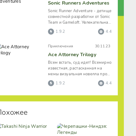
Sonic Runners Adventures
Sonic Runner Adventure - детище
совместной разработки от Sonic
Team и Gameloft. Увлекательная
аркада со знакомым с
1.9.2
4.4
Приключения
30.11.23
Ace Attorney Trilogy
Всем встать, суд идет! Всемирно
известная, растасканная на
мемы визуальная новелла про
приключения в зале суда
1.9.2
4.4
теперь в
Похожее