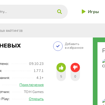
Игры
ЕВЫХ ФАЙТИНГОВ
ЕНЕВЫХ
Добавить
в избранное
лено:
09.10.23
я:
1.77.1
5
0
вания:
4.1+
Приключения
отчик:
TOH Games
 Play:
Открыть