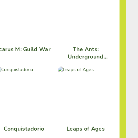
Icarus M: Guild War
The Ants:
Underground
Kingdom
Conquistadorio
Leaps of Ages