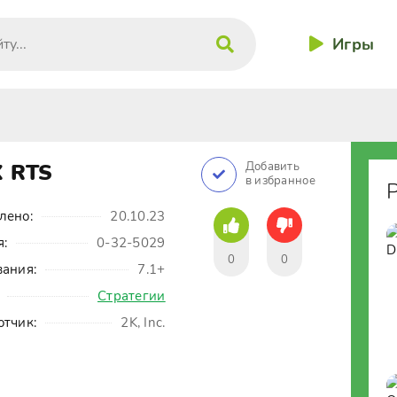
Игры
X RTS
Добавить
в избранное
лено:
20.10.23
я:
0-32-5029
0
0
вания:
7.1+
Стратегии
отчик:
2K, Inc.