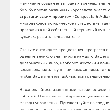
Начинайте создание выгодных военных альянс
борьбу против различных королевств вместе 
стратегическим проектом «Conquests & Allia
многовековое историческое путешествие, где 
проложив к ней собственный тернистый путь,
кулаках, решать пользователю!
Станьте очевидцем процветания, прогресса и 
оцените великую значимость каждого Вашего 
дипломатичны либо, наоборот, жестоки и вои
командованием, научными изысканиями, техни
чтобы Ваша империя добивалась грандиозных 
Вдохновляйтесь различными историческими пе
событий. Прикоснитесь к древним цивилизация
методы управления. Путешествуйте по средне
величием, верованиями и традициями. Участ