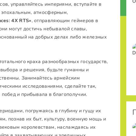
ов, управляйтесь империями, вступайте в
с эпохальным, атмосферным,
nces: 4X RTS»
, отправляющим геймеров в
они могут достичь небывалой славы,
 основанный на добрых делах либо железных
тотального краха разнообразных государств,
выбора и решения, будьте гуманны и
нственны. Занимайтесь армейским
ческими исследованиями, сделайте так,
побед и прибывала в благополучии.
риодами, погружаясь в глубину и гущу их
м, познав их быт, культуру, военную мощь и
вековым королевствам, наслаждаясь их
вуйте в захватывающих и зрелищных