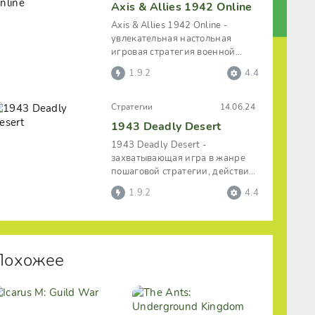
Axis & Allies 1942 Online
Axis & Allies 1942 Online -
увлекательная настольная
игровая стратегия военной
тематики, где пользователь
1.9.2
4.4
сможет
Стратегии
14.06.24
1943 Deadly Desert
1943 Deadly Desert -
захватывающая игра в жанре
пошаговой стратегии, действия
в которой происходят на фоне
1.9.2
4.4
событий
Похожее