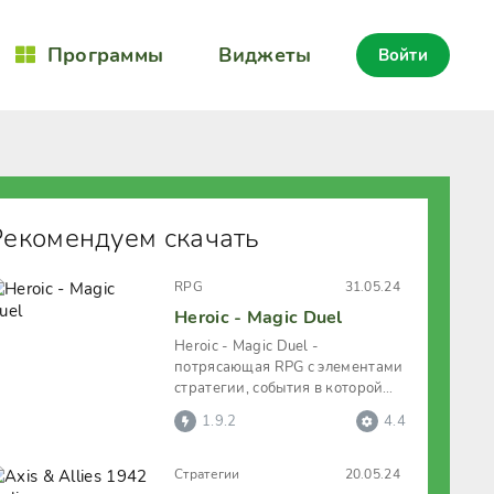
Программы
Виджеты
Войти
Рекомендуем скачать
RPG
31.05.24
Heroic - Magic Duel
Heroic - Magic Duel -
потрясающая RPG с элементами
стратегии, события в которой
проходят в фэнтезийном
1.9.2
4.4
окружении. И
Стратегии
20.05.24