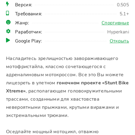
Версия:
0.505
Требования:
5.1+
Жанр:
Спортивные
Раработчик:
Hyperkani
Google Play:
Открыть
Насладитесь зрелищностью завораживающего
мотофристайла, классно сочетающегося с
адреналиновым мотокроссом. Все это Вы можете
лицезреть в улетном
гоночном проекте «Stunt Bike
Xtreme»
, располагающем головокружительными
трассами, созданными для хвастовства
невероятными прыжками, крутыми виражами и
экстремальными трюками.
Оседлайте мощный мотоцикл, отважно