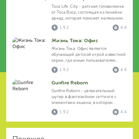
Toca Life: City - детская головоломка
от Toca Boca, состоящая из линейки
аркад, которая поможет маленьким
игрокам, не
1.9.2
4.4
Жизнь Тока: Офис
Жизнь Тока: Офис является
обучающей детской игрой известной
серии, где юным пользователям
дается возможность примерить
1.9.2
4.4
Gunfire Reborn
Gunfire Reborn - увлекательный
шутер в фэнтезийном сеттинге с
элементами экшена, в котором
пользователю придется немало
1.9.2
4.4